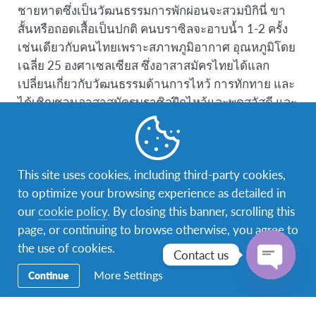
ชายหาดซึ่งเป็นวัฒนธรรมการพักผ่อนจะสวมบิกินี่ ขา
สั้นหรือถอดเสื้อเป็นปกติ คนบราซิลจะอาบน้ำ 1-2 ครั้ง
เช่นเดียวกับคนไทยเพราะสภาพภูมิอากาศ อุณหภูมิโดย
เฉลี่ย 25 องศาเซลเซียส ซึ่งอาสาสมัครไทยได้แลก
เปลี่ยนเกี่ยวกับวัฒนธรรมด้านการไหว้ การทักทาย และ
ได้เชิญชวนอาสาสมัครบราซิลฝึกไหว้และพูดสวัสดี และ
ซักถามเพิ่มเติมเกี่ยวกับอนุสาวรีย์ท้าวสุรนารี ชื่อเมือง
หลวงของไทย และช้างไทย
การประชุมแลกเปลี่ยนสิ้นสุดลงในเวลา 21.09 น. ขอ
This site uses cookies, including third-party cookies,
ขอบคุณเอเอฟเอส ประเทศสำหรับโครงการที่ดีมากๆ มี
to optimize your browsing experience as detailed in
ประโยชน์ ได้แลกเปลี่ยนมุมมองที่น่าสนใจกับอาสา
our
cookie policy
. By closing this banner, scrolling this
สมัครจากประเทศอื่นๆ “Keep up the good project”
page, or continuing to browse otherwise, you agree to
the use of cookies.
Contact us
กัญจน์วราห์ รัตนะวัชร์
ผู้ประสานงานเอเอฟเอส เขตนครราชสีมา
More Settings
Continue
Open
chaty