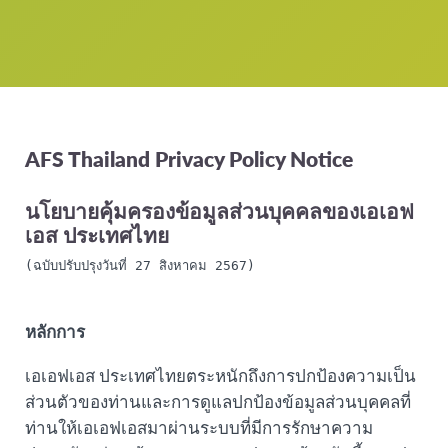
AFS Thailand Privacy Policy Notice
นโยบายคุ้มครองข้อมูลส่วนบุคคลของเอเอฟ
เอส ประเทศไทย
(ฉบับปรับปรุงวันที่ 27 สิงหาคม 2567)

หลักการ
เอเอฟเอส ประเทศไทยตระหนักถึงการปกป้องความเป็น
ส่วนตัวของท่านและการดูแลปกป้องข้อมูลส่วนบุคคลที่
ท่านให้เอเอฟเอสมาผ่านระบบที่มีการรักษาความ