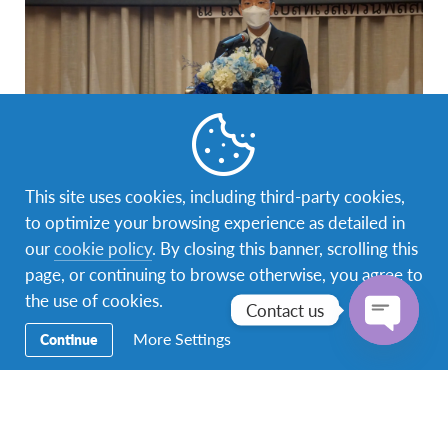
This site uses cookies, including third-party cookies,
to optimize your browsing experience as detailed in
our
cookie policy
. By closing this banner, scrolling this
page, or continuing to browse otherwise, you agree to
the use of cookies.
Contact us
More Settings
Continue
Open
chaty