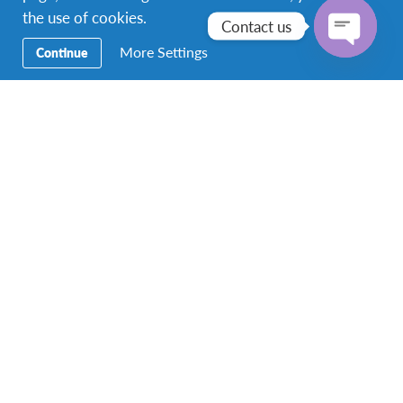
the use of cookies.
กรรมการมูลนิธิเอเอฟเอส ประเทศไทย ร่วมเป็นประธาน
Contact us
ในพิธี พร้อมด้วยนางพยอม วลัยพัชรา กรรมการ และ
More Settings
Continue
ผศ.ดร.วัชรพจน์ ทรัพย์สงวนบุญ ผู้อำนวยการใหญ่มูลนิธิ
Open
เข้าร่วมงานนี้ด้วย
chaty
ทั้งนี้นางมาลีรัตน์ ปลื้มจิตรชม ได้กล่าวต้อนรับผู้เข้าร่วม
โครงการตอนหนึ่งว่า “เมื่อ 60 ปีก่อน ข้าพเจ้าก็ได้มี
โอกาสเป็นนักเรียนแลกเปลี่ยนคนหนึ่ง ณ ประเทศ