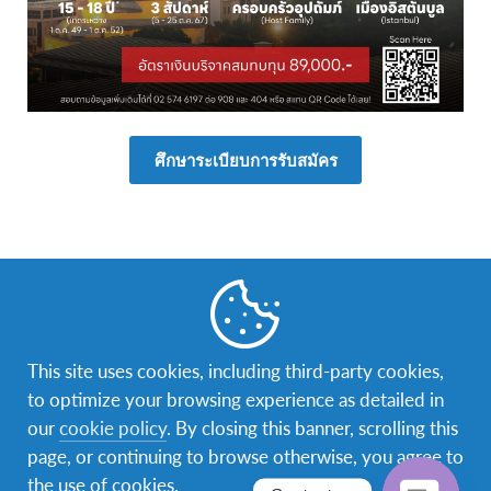
ศึกษาระเบียบการรับสมัคร
ข้อมูลเบื้องต้น
This site uses cookies, including third-party cookies,
โครงการ
เรียนภาษาระยะสั้น ณ ประเทศตุรกี ระยะ
to optimize your browsing experience as detailed in
เวลา 3 สัปดาห์
our
cookie policy
. By closing this banner, scrolling this
ผู้เข้าร่วมโครงการจะได้
เรียนรู้ภาษาและวัฒนธรรม
page, or continuing to browse otherwise, you agree to
ตุรกี
ผ่านการเข้าเรียนในโรงเรียน
the use of cookies.