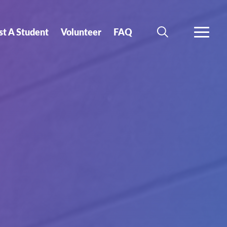
st A Student
Volunteer
FAQ
SEARCH
MORE