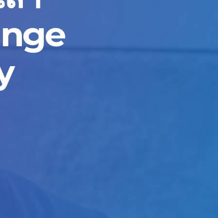
ange
y