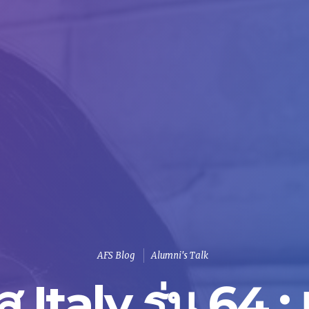
AFS Blog
Alumni's Talk
ส Italy รุ่น 64 : 