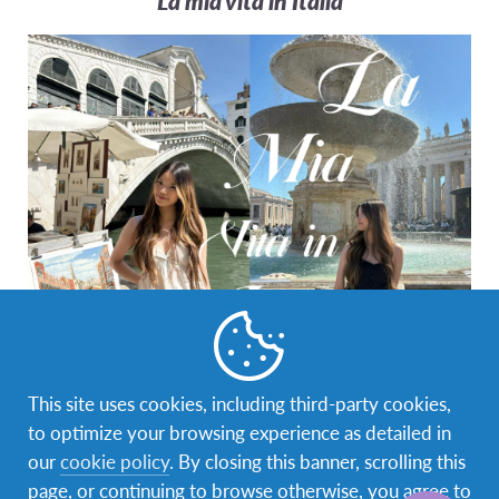
La mia vita in Italia
Life in italy
This site uses cookies, including third-party cookies,
to optimize your browsing experience as detailed in
ชีวิตที่อิตาลีแฮปปี้มาก ก ก
ได้ลองทำอะไรใหม่ ๆ ที่ไม่
our
cookie policy
. By closing this banner, scrolling this
เคยได้ลองทำ
ช่วงแรกอาจจะปรับตัวยากเพราะ
page, or continuing to browse otherwise, you agree to