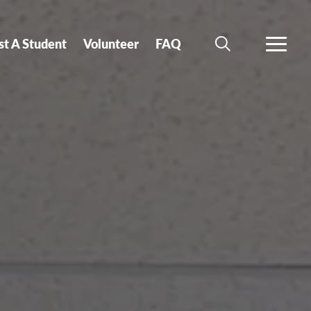
st A Student
Volunteer
FAQ
SEARCH
MORE