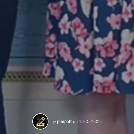
by
pimpatt
on
13/07/2023