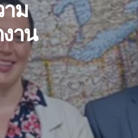
ความ
ักงาน