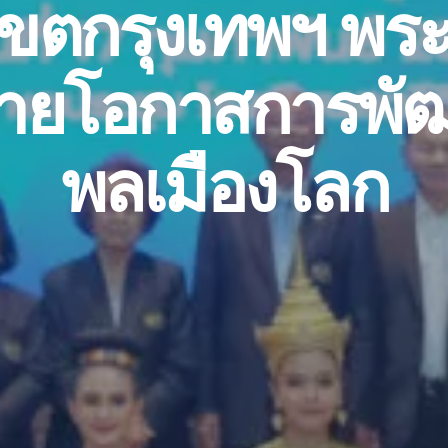
เขตกรุงเทพฯ พร
ายโอกาสการพั
พลเมืองโลก