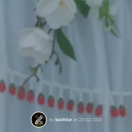
by
kanthitar
on
20/02/2023