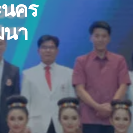
ะนคร
ฒนา