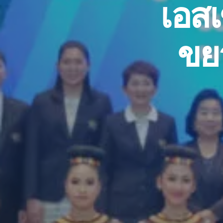
เอส
ขย