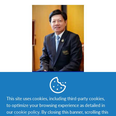
คุณจิรวัฒนา จรูญภัทรพงษ์ ผู้อำนวยการใหญ่ มูลนิธิเอ
เอฟเอส ประเทศไทย กล่าวทักทาย และพูดคุยกับอาสา
This site uses cookies, including third-party cookies,
สมัครในโอกาสครบวาระการปฏิบัติหน้าที่ผู้อำนวยการ
to optimize your browsing experience as detailed in
ใหญ่ มูลนิธิเอเอฟเอส ประเทศไทย ในวันที่ 31 ธันวาคม
our
cookie policy
. By closing this banner, scrolling this