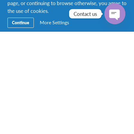
2564
page, or continuing to browse otherwise, you agree to
the use of cookies.
Contact us
More Settings
Continue
Open
chaty
และกล่าวต้อนรับ พร้อมทั้งแนะนำ ดร.วัชรพจน์ ทรัพย์
สงวนบุญ เนื่องในโอกาสได้รับการแต่งตั้งดำรงตำแหน่ง
ผู้อำนวยการใหญ่ มูลนิธิเอเอฟเอส ประเทศไทย ตั้งแต่
วันที่ 1 มกราคม 2565 เป็นต้นไป