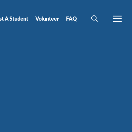
st A Student
Volunteer
FAQ
SEARCH
MORE