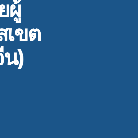
ผู้
สเขต
ีน)