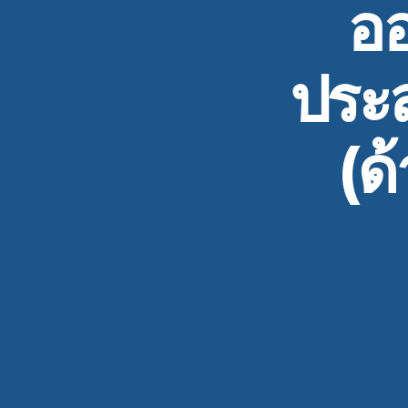
ออ
ประ
(ด