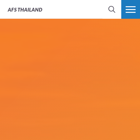
AFS
THAILAND
SEARCH
MORE