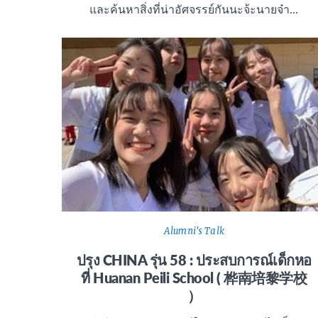
และค้นหาสิ่งที่น่าอัศจรรย์กันนะจ้ะนายจ๋า…
Alumni's Talk
ปรุง CHINA รุ่น 58 : ประสบการณ์เด็กหอ
ที่ Huanan Peili School ( 桦南培黎学校
）