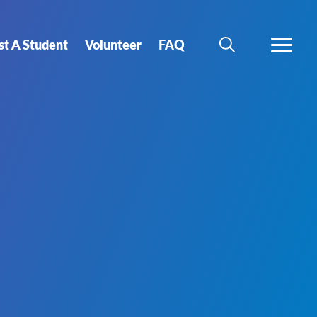
st A Student
Volunteer
FAQ
SEARCH
MORE