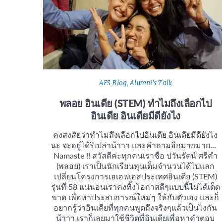
AFS Blog
,
Alumni's Talk
พลอย อินเดีย (STEM) ทำไมถึงเลือกไป
อินเดีย อินเดียมีดียังไง
คงสงสัยว่าทำไมถึงเลือกไปอินเดีย อินเดียมีดียังไง
นะ จะอยู่ได้รึเปล่าน้าาา และคำถามอีกมากมาย…
Namaste !! สวัสดีค่ะทุกคนเราชื่อ ปวันรัตน์ ศรีคำ
(พลอย) เราเป็นนักเรียนทุนเต็มจำนวนได้ไปแลก
เปลี่ยนโครงการเอเอฟเอสประเทศอินเดีย (STEM)
รุ่นที่ 58 แน่นอนเราคงทิ้งโอกาสดีๆแบบนี้ไม่ได้เด็ด
ขาด เพื่อหาประสบการณ์ใหม่ๆ ให้กับตัวเอง และก็
อยากรู้ว่าอินเดียที่ทุกคนพูดถึงจริงๆแล้วเป็นไงกัน
น้าาา เราก็เลยมาใช้ชีวิตที่อินเดียเพื่อหาคำตอบ