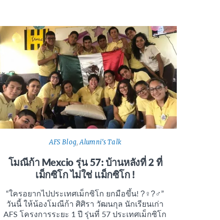
AFS Blog
,
Alumni's Talk
โมณีก้า Mexcio รุ่น 57: บ้านหลังที่ 2 ที่
เม็กซิโก ไม่ใช่ แม็กซิโก !
“ใครอยากไปประเทศเม็กซิโก ยกมือขึ้น! ?‍♀?‍♂”
วันนี้ ให้น้องโมณีก้า ศิศิรา วัฒนกุล นักเรียนเก่า
AFS โครงการระยะ 1 ปี รุ่นที่ 57 ประเทศเม็กซิโก