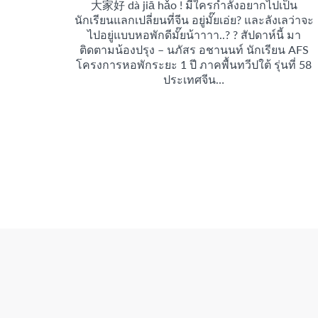
大家好 dà jiā hǎo ! มีใครกำลังอยากไปเป็น
นักเรียนแลกเปลี่ยนที่จีน อยู่มั๊ยเอ่ย? และลังเลว่าจะ
ไปอยู่แบบหอพักดีมั๊ยน้าาาา..? ? สัปดาห์นี้ มา
ติดตามน้องปรุง – นภัสร อชานนท์ นักเรียน AFS
โครงการหอพักระยะ 1 ปี ภาคพื้นทวีปใต้ รุ่นที่ 58
ประเทศจีน…
Posts
Pagination