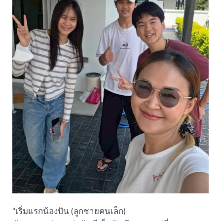
“เริ่มแรกน้องปัน (ลูกชายคนเล็ก)