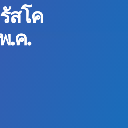
รัสโค
พ.ค.