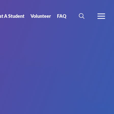
st A Student
Volunteer
FAQ
SEARCH
MORE