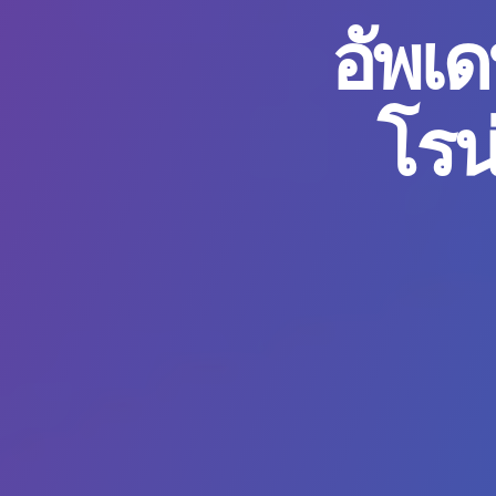
อัพเ
โรน