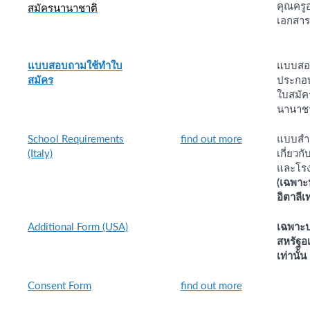
คุณครู
สมั
ครนานาชาติ
เอกสาร
แบบสอบถามใช้ทำใบ
แบบสอ
สมัคร
ประกอ
ใบสมัค
นานาชา
School Requirements
find out more
แบบสำร
(Italy)
เกี่ยวก
และโรง
(เฉพาะ
อิตาลีเท
Additional Form (USA)
เฉพาะ
สหรัฐอ
เท่านั้น
Consent Form
find out more