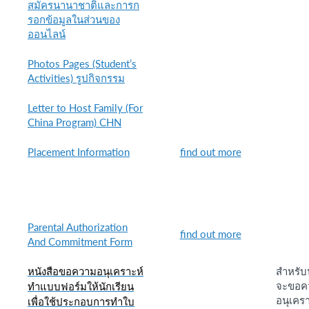
สมัครนานาชาติและการก
รอกข้อมูลในส่วนของ
ออนไลน์
Photos Pages (Student’s
Activities) รูปกิจกรรม
Letter to Host Family (For
China Program) CHN
Placement Information
find out more
Parental Authorization
find out more
And Commitment Form
สำหรับน
หนังสือ
ขอความอนุ
เคราะห์
จะขอค
ทำแบบฟอร์มให้นักเรี
ยน
อนุเครา
เพื่อใช้ประกอบการทำใบ