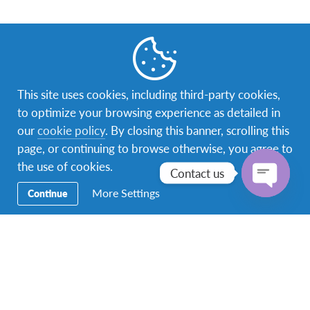
แบบฟอร์มสำหรับตรวจสุขภาพ
This site uses cookies, including third-party cookies,
to optimize your browsing experience as detailed in
our
cookie policy
. By closing this banner, scrolling this
ตัวอย่างการกรอก
ชื่อแบบฟอร์ม
หมา
แบบฟอร์ม
page, or continuing to browse otherwise, you agree to
the use of cookies.
Contact us
Health Certificate
find out more
Q3 ทุก
สามารถ
More Settings
Continue
การตร
Open
ได้ตั้งแ
chaty
ตุลาคม
2568
เฉพาะนั
Health Certificate
มีโรคป
(Additional Form)
เท่านั้น