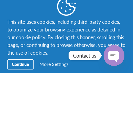
ในโอกาสนี้เอเอฟเอส ประเทศไทย กลุ่มผู้ปกครองและ
นักเรียนประเทศเม็กซิโก ขอขอบคุณ กองลาตินอเมริกา
This site uses cookies, including third-party cookies,
กรมอเมริกาและแปซิฟิกใต้ กระทรวงการต่างประเทศ
to optimize your browsing experience as detailed in
สถานเอกอัครราชทูต ณ กรุงเฮกสถานเอกอัครราชทูต
our
cookie policy
. By closing this banner, scrolling this
ไทย ณ กรุงเม็กซิโก ที่ให้ความอนุเคราะห์สนับสนุน
page, or continuing to browse otherwise, you agree to
นักเรียนเดินทางกลับประเทศไทย และขอขอบคุณเจ้า
the use of cookies.
Contact us
หน้าที่ทหารจากกองทัพบกและกองทัพเรือ เจ้าหน้าที่
More Settings
Continue
จากกองควบคุมโรค กระทรวงสาธารณสุข เจ้าหน้าที่ผู้
Open
ประสานงานกับกระทรวงคมนาคม และเจ้าหน้าที่จาก
chaty
โรงแรม Brighton Grand Hotel Pattaya จ.ชลบุรี ทุก
ท่านที่ให้ความดูแลเยาวชนโครงการทุกคนในช่วง
State Quarantine เป็นอย่างดี นอกจากนี้หน่วยงาน
ราชการภายใต้การดูแลของกระทรวงคมนาคมยังให้
ความช่วยเหลือด้านการเดินทางกลับภูมิลำเนาแก่
เยาวชนบางส่วน ซึ่งมีขั้นตอนการดูแลจากเจ้าหน้าที่
ภาครัฐ และเจ้าหน้าที่โรงแรมจนถึงภูมิลำเนาโดย