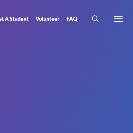
st A Student
Volunteer
FAQ
SEARCH
MORE