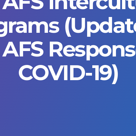
 AFS Intercult
grams (Updat
 AFS Respons
COVID-19)