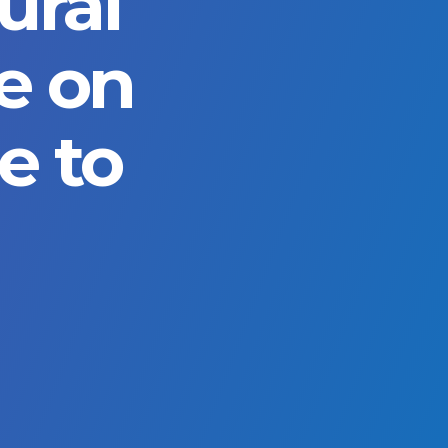
ural
e on
e to