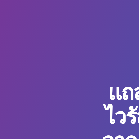
แถ
ไวร