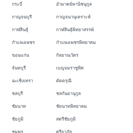
กระบี่
อำมาตย์พานิชนุกูล
กาญจนบุรี
กาญจนานุเคราะห์
กาฬสินธุ์
กาฬสินธุ์พิทยาสรรพ์
กำแพงเพชร
กำแพงเพชรพิทยาคม
ขอนแก่น
กัลยาณวัตร
จันทบุรี
เบญจมราชูทิศ
ฉะเชิงเทรา
ดัดดรุณี
ชลบุรี
ชลกันยานุกูล
ชัยนาท
ชัยนาทพิทยาคม
ชัยภูมิ
สตรีชัยภูมิ
ชุมพร
ศรียาภัย