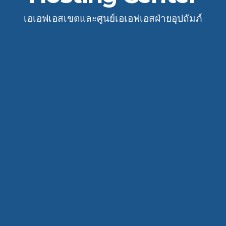
เอเอฟเอสเขตและศูนย์เอเอฟเอสฝ่ายอุปถัมภ์