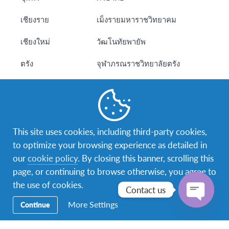
เชียงราย
เม็งรายมหาราชวิทยาคม
เชียงใหม่
วัฒโนทัยพายัพ
ตรัง
จุฬาภรณราชวิทยาลัยตรัง
ตราด
ตราษตระการคุณ
ตาก
ผดุงปัญญา
นครนายก
นครนายกวิทยาคม
This site uses cookies, including third-party cookies,
to optimize your browsing experience as detailed in
นครปฐม
ราชินีบูรณะ
our
cookie policy
. By closing this banner, scrolling this
page, or continuing to browse otherwise, you agree to
นครพนม
ปิยะมหาราชาลัย
the use of cookies.
Contact us
นครราชสีมา
ราชสีมาวิทยาลัย
More Settings
Continue
Open
นครศรีธรรมราช
เบญจมราชูทิศ
chaty