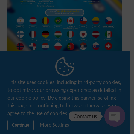
This site uses cookies, including third-party cookies,
to optimize your browsing experience as detailed in
our
cookie policy
. By closing this banner, scrolling
this page, or continuing to browse otherwise, you
agree to the use of cookies.
Contact us
เปิดรับสมัคร
More Settings
Continue
Open